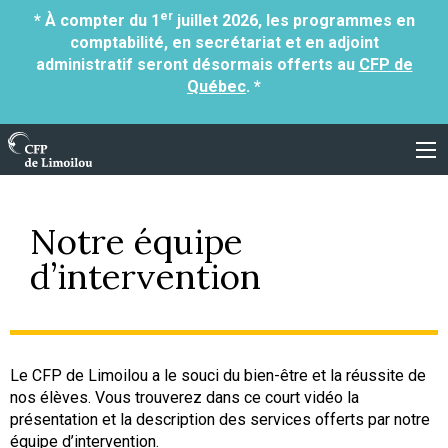
er
* À compter du 1
juillet 2026, les programmes en
comptabilité, en secrétariat et en adjoint
administratif seront désormais offerts au
CFP de
Québec
. *
Centre de formation professionnelle de Limoil
Notre équipe
d’intervention
Le CFP de Limoilou a le souci du bien-être et la réussite de
nos élèves. Vous trouverez dans ce court vidéo la
présentation et la description des services offerts par notre
équipe d’intervention.