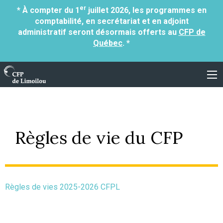
er
* À compter du 1
juillet 2026, les programmes en
comptabilité, en secrétariat et en adjoint
administratif seront désormais offerts au
CFP de
Québec
. *
Centre de formation professionnelle de Limoil
Règles de vie du CFP
Règles de vies 2025-2026 CFPL